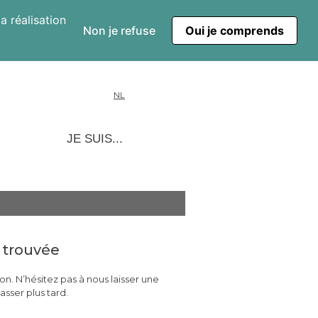
a réalisation
Non je refuse
Oui je comprends
NL
JE SUIS...
 trouvée
on. N’hésitez pas à nous laisser une
sser plus tard.