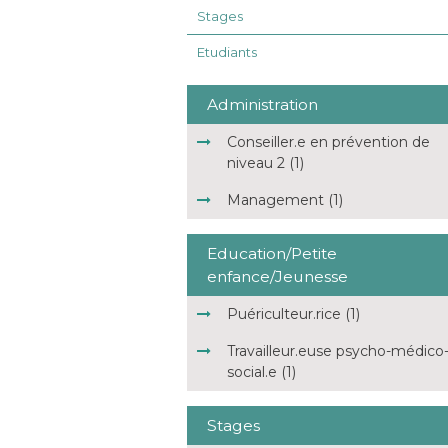
Stages
Etudiants
Administration
Conseiller.e en prévention de
niveau 2 (1)
Management (1)
Education/Petite
enfance/Jeunesse
Puériculteur.rice (1)
Travailleur.euse psycho-médico
social.e (1)
Stages