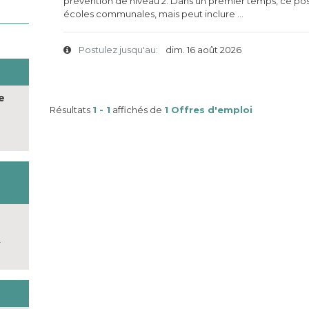
prévention de niveau 2. Dans un premier temps, ce pos
écoles communales, mais peut inclure ...
Postulez jusqu'au:
dim. 16 août 2026
e
Résultats
1 - 1
affichés de
1 Offres d'emploi
-