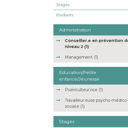
Stages
Etudiants
Administration
Conseiller.e en prévention d
niveau 2 (1)
Management (1)
Education/Petite
enfance/Jeunesse
Puériculteur.rice (1)
Travailleur.euse psycho-médico
social.e (1)
Stages