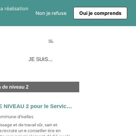
a réalisation
Non je refuse
Oui je comprends
NL
JE SUIS...
n de niveau 2
UN.E CONSEILLER.E EN PRÉVENTION DE NIVEAU 2 pour le Service Interne pour la Prévention et la Protection au Travail - Bachelor - CDI -Temps plein
mmune d'Ixelles
age et de travail sûr, sain et
 recrute un·e conseiller·ère en